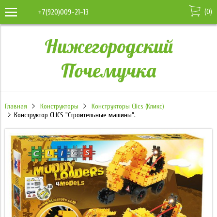
(
0
)
+7(920)009-21-13
Нижегородский
Почемучка
Главная
Конструкторы
Конструкторы Clics (Кликс)
Конструктор CLICS "Строительные машины".