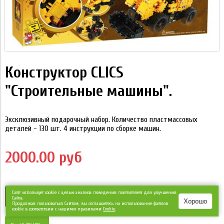
Конструктор CLICS
"Строительные машины".
Эксклюзивный подарочный набор. Количество пластмассовых
деталей - 130 шт. 4 инструкции по сборке машин.
2000.00 руб
Сайт использует cookie с целью анализа поведения посетителей для улучшения
Сайта.
Хорошо
Продолжая пользоваться Сайтом, вы соглашаетесь на использование файлов
cookie в соответствии с нашими правилами
Сookie
.