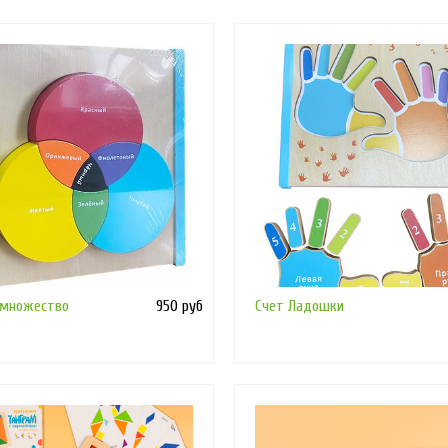
 множество
950 руб
Счет Ладошки