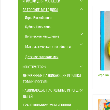
ИГРУШКИ ДЛЯ МАЛЫШЕЙ
Кубики
АВТОРСКИЕ МЕТОДИКИ
Игры Воскобовича
Логические игры
Кубики Никитина
Лото детское
Логическое мышление
Пирамидка
Для малышей
Разрезные картинки
Математические способности
От 3 лет и старше
Сказки, сюжетные игры
Для Малышей
Детские головоломки
Учимся считать
От 3 лет и старше
КОНСТРУКТОРЫ
Учимся читать
Конструкторы с деревянными
Игра на
ДЕРЕВЯННЫЕ РАЗВИВАЮЩИЕ ИГРУШКИ
блоками
ТОМИК (РОССИЯ)
Конструкторы из брусочков (Пелси)
РАЗВИВАЮЩИЕ НАСТОЛЬНЫЕ ИГРЫ ДЛЯ
ДЕТЕЙ
Конструкторы напольные
Настольный Бильярд
ТРАНСФОРМИРУЕМЫЙ ИГРОВОЙ
Конструкторы Wedgits