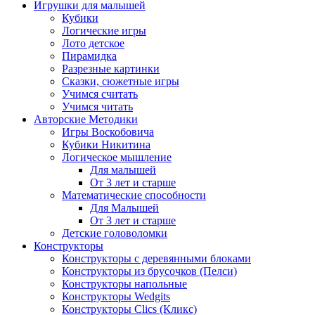
Игрушки для малышей
Кубики
Логические игры
Лото детское
Пирамидка
Разрезные картинки
Сказки, сюжетные игры
Учимся считать
Учимся читать
Авторские Методики
Игры Воскобовича
Кубики Никитина
Логическое мышление
Для малышей
От 3 лет и старше
Математические способности
Для Малышей
От 3 лет и старше
Детские головоломки
Конструкторы
Конструкторы с деревянными блоками
Конструкторы из брусочков (Пелси)
Конструкторы напольные
Конструкторы Wedgits
Конструкторы Clics (Кликс)