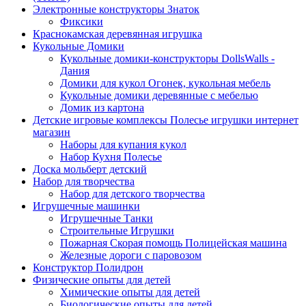
Электронные конструкторы Знаток
Фиксики
Краснокамская деревянная игрушка
Кукольные Домики
Кукольные домики-конструкторы DollsWalls -
Дания
Домики для кукол Огонек, кукольная мебель
Кукольные домики деревянные с мебелью
Домик из картона
Детские игровые комплексы Полесье игрушки интернет
магазин
Наборы для купания кукол
Набор Кухня Полесье
Доска мольберт детский
Набор для творчества
Набор для детского творчества
Игрушечные машинки
Игрушечные Танки
Строительные Игрушки
Пожарная Скорая помощь Полицейская машина
Железные дороги с паровозом
Конструктор Полидрон
Физические опыты для детей
Химические опыты для детей
Биологические опыты для детей