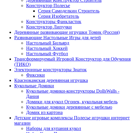
Деревянный Конструктор Строитель
Конструктор Полесье
Серия Самоделкин Строитель
Серия Изобретатель
Конструкторы Фанкластик
Конструктор Липучки
Деревянные развивающие игрушки Томик (Россия)
Развивающие Настольные Игры для детей
Настольный Бильярд
Настольный Хоккей
Настольный Футбол
Трансформируемый Игровой Конструктор для Обучения
(ТИКО)
Электронные конструкторы Знаток
Фиксики
Краснокамская деревянная игрушка
Кукольные Домики
Кукольные домики-конструкторы DollsWalls -
Дания
Домики для кукол Огонек, кукольная мебель
Кукольные домики деревянные с мебелью
Домик из картона
Детские игровые комплексы Полесье игрушки интернет
магазин
Наборы для купания кукол