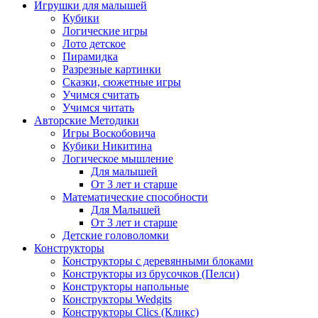
Игрушки для малышей
Кубики
Логические игры
Лото детское
Пирамидка
Разрезные картинки
Сказки, сюжетные игры
Учимся считать
Учимся читать
Авторские Методики
Игры Воскобовича
Кубики Никитина
Логическое мышление
Для малышей
От 3 лет и старше
Математические способности
Для Малышей
От 3 лет и старше
Детские головоломки
Конструкторы
Конструкторы с деревянными блоками
Конструкторы из брусочков (Пелси)
Конструкторы напольные
Конструкторы Wedgits
Конструкторы Clics (Кликс)