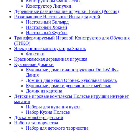
Конструкторы Фанкластик
Конструктор Липучки
Деревянные развивающие игрушки Томик (Россия)
Развивающие Настольные Игры для детей
Настольный Бильярд
Настольный Хоккей
Настольный Футбол
Трансформируемый Игровой Конструктор для Обучения
(ТИКО)
Электронные конструкторы Знаток
Фиксики
Краснокамская деревянная игрушка
Кукольные Домики
Кукольные домики-конструкторы DollsWalls -
Дания
Домики для кукол Огонек, кукольная мебель
Кукольные домики деревянные с мебелью
Домик из картона
Детские игровые комплексы Полесье игрушки интернет
магазин
Наборы для купания кукол
Набор Кухня Полесье
Доска мольберт детский
Набор для творчества
Набор для детского творчества