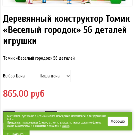
Деревянный конструктор Томик
«Веселый городок» 56 деталей
игрушки
Томик «Веселый городок» 56 деталей
Выбор Цена
865.00 руб
Сайт использует cookie с целью анализа поведения посетителей для улучшения
Сайта.
Хорошо
Продолжая пользоваться Сайтом, вы соглашаетесь на использование файлов
cookie в соответствии с нашими правилами
Сookie
.