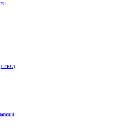
тор
 (ТИКО)
я
магазин