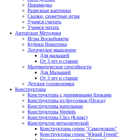
Пирамидка
Разрезные картинки
Сказки, сюжетные игры
Учимся считать
Учимся читать
Авторские Методики
Игры Воскобовича
Кубики Никитина
Логическое мышление
Для малышей
От 3 лет и старше
Математические способности
Для Малышей
От 3 лет и старше
Детские головоломки
Конструкторы
Конструкторы с деревянными блоками
Конструкторы из брусочков (Пелси)
Конструкторы напольные
Конструкторы Wedgits
Конструкторы Clics (Кликс)
Конструктор металлический
Конструкторы серии "Самоделкин"
Конструкторы серии "Юный Гений"
Конструкторы серии "Техник"