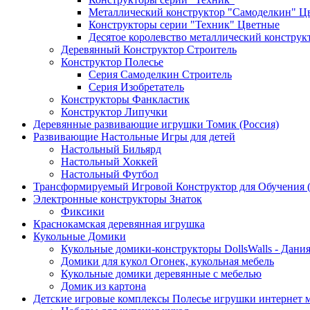
Металлический конструктор "Самоделкин" Ц
Конструкторы серии "Техник" Цветные
Десятое королевство металлический конструк
Деревянный Конструктор Строитель
Конструктор Полесье
Серия Самоделкин Строитель
Серия Изобретатель
Конструкторы Фанкластик
Конструктор Липучки
Деревянные развивающие игрушки Томик (Россия)
Развивающие Настольные Игры для детей
Настольный Бильярд
Настольный Хоккей
Настольный Футбол
Трансформируемый Игровой Конструктор для Обучения
Электронные конструкторы Знаток
Фиксики
Краснокамская деревянная игрушка
Кукольные Домики
Кукольные домики-конструкторы DollsWalls - Дани
Домики для кукол Огонек, кукольная мебель
Кукольные домики деревянные с мебелью
Домик из картона
Детские игровые комплексы Полесье игрушки интернет 