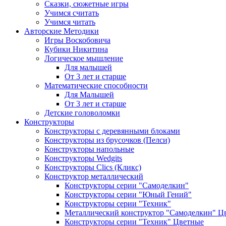
Сказки, сюжетные игры
Учимся считать
Учимся читать
Авторские Методики
Игры Воскобовича
Кубики Никитина
Логическое мышление
Для малышей
От 3 лет и старше
Математические способности
Для Малышей
От 3 лет и старше
Детские головоломки
Конструкторы
Конструкторы с деревянными блоками
Конструкторы из брусочков (Пелси)
Конструкторы напольные
Конструкторы Wedgits
Конструкторы Clics (Кликс)
Конструктор металлический
Конструкторы серии "Самоделкин"
Конструкторы серии "Юный Гений"
Конструкторы серии "Техник"
Металлический конструктор "Самоделкин" Ц
Конструкторы серии "Техник" Цветные