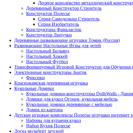
Десятое королевство металлический конструк
Деревянный Конструктор Строитель
Конструктор Полесье
Серия Самоделкин Строитель
Серия Изобретатель
Конструкторы Фанкластик
Конструктор Липучки
Деревянные развивающие игрушки Томик (Россия)
Развивающие Настольные Игры для детей
Настольный Бильярд
Настольный Хоккей
Настольный Футбол
Трансформируемый Игровой Конструктор для Обучения
Электронные конструкторы Знаток
Фиксики
Краснокамская деревянная игрушка
Кукольные Домики
Кукольные домики-конструкторы DollsWalls - Дани
Домики для кукол Огонек, кукольная мебель
Кукольные домики деревянные с мебелью
Домик из картона
Детские игровые комплексы Полесье игрушки интернет 
Наборы для купания кукол
Набор Кухня Полесье
Доска мольберт детский