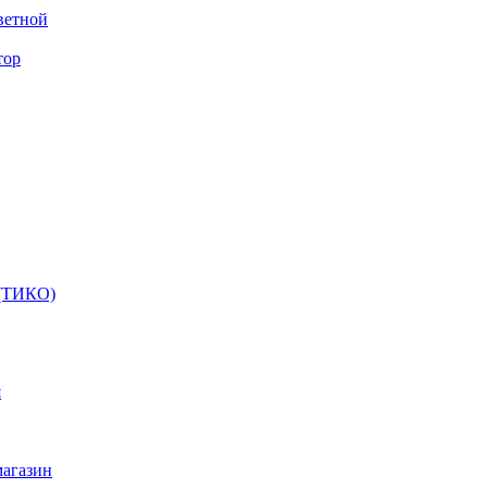
ветной
тор
 (ТИКО)
я
магазин