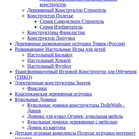
конструктор
Деревянный Конструктор Строитель
Конструктор Полесье
Серия Самоделкин Строитель
Серия Изобретатель
Конструкторы Фанкластик
Конструктор Липучки
Деревянные развивающие игрушки Томик (Россия)
Развивающие Настольные Игры для детей
Настольный Бильярд
Настольный Хоккей
Настольный Футбол
Трансформируемый Игровой Конструктор для Обучения
(ТИКО)
Электронные конструкторы Знаток
Фиксики
Краснокамская деревянная игрушка
Кукольные Домики
Кукольные домики-конструкторы DollsWalls -
Дания
Домики для кукол Огонек, кукольная мебель
Кукольные домики деревянные с мебелью
Домик из картона
Детские игровые комплексы Полесье игрушки интернет
магазин