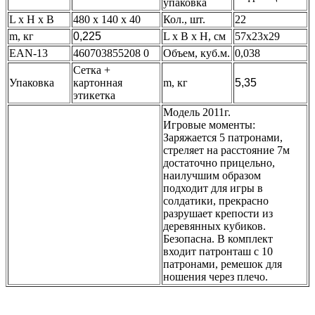
упаковка
L x H x B
480 x 140 x 40
Кол., шт.
22
m, кг
0,225
L x B x H, см
57х23х29
EAN-13
460703855208 0
Объем, куб.м.
0,038
Сетка +
Упаковка
картонная
m, кг
5,35
этикетка
Модель 2011г.
Игровые моменты:
Заряжается 5 патронами,
стреляет на расстояние 7м
достаточно прицельно,
наилучшим образом
подходит для игры в
солдатики, прекрасно
разрушает крепости из
деревянных кубиков.
Безопасна. В комплект
входит патронташ с 10
патронами, ремешок для
ношения через плечо.