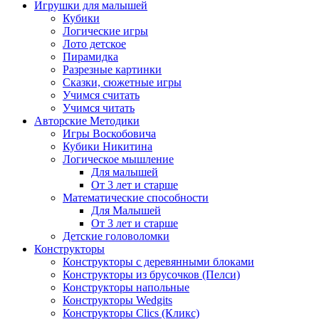
Игрушки для малышей
Кубики
Логические игры
Лото детское
Пирамидка
Разрезные картинки
Сказки, сюжетные игры
Учимся считать
Учимся читать
Авторские Методики
Игры Воскобовича
Кубики Никитина
Логическое мышление
Для малышей
От 3 лет и старше
Математические способности
Для Малышей
От 3 лет и старше
Детские головоломки
Конструкторы
Конструкторы с деревянными блоками
Конструкторы из брусочков (Пелси)
Конструкторы напольные
Конструкторы Wedgits
Конструкторы Clics (Кликс)