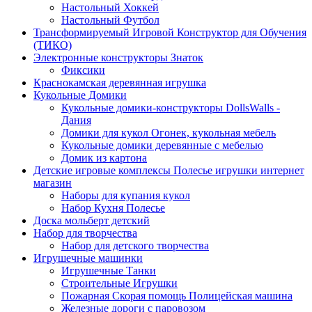
Настольный Хоккей
Настольный Футбол
Трансформируемый Игровой Конструктор для Обучения
(ТИКО)
Электронные конструкторы Знаток
Фиксики
Краснокамская деревянная игрушка
Кукольные Домики
Кукольные домики-конструкторы DollsWalls -
Дания
Домики для кукол Огонек, кукольная мебель
Кукольные домики деревянные с мебелью
Домик из картона
Детские игровые комплексы Полесье игрушки интернет
магазин
Наборы для купания кукол
Набор Кухня Полесье
Доска мольберт детский
Набор для творчества
Набор для детского творчества
Игрушечные машинки
Игрушечные Танки
Строительные Игрушки
Пожарная Скорая помощь Полицейская машина
Железные дороги с паровозом