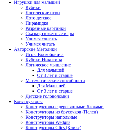
Игрушки для малышей
Кубики
Логические игры
Лото детское
Пирамидка
Разрезные картинки
Сказки, сюжетные игры
Учимся считать
Учимся читать
Авторские Методики
Игры Воскобовича
Кубики Никитина
Логическое мышление
Для малышей
От 3 лет и старше
Математические способности
Для Малышей
От 3 лет и старше
Детские головоломки
Конструкторы
Конструкторы с деревянными блоками
Конструкторы из брусочков (Пелси)
Конструкторы напольные
Конструкторы Wedgits
Конструкторы Clics (Кликс)