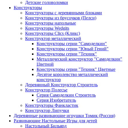
Детские головоломки
Конструкторы
Конструкторы с деревянными блоками
Конструкторы из брусочков (Пелси)
Конструкторы напольные
Конструкторы Wedgits
Конструкторы Clics (Кликс)
Конструктор металлический
Конструкторы серии "Самоделкин"
Конструкторы серии "Юный Гений"
Конструкторы серии "Техник"
Металлический конструктор "Самоделкин"
Цветной
Конструкторы серии "Техник" Цветные
Десятое королевство металлический
конструктор
Деревянный Конструктор Строитель
Конструктор Полесье
Серия Самоделкин Строитель
Серия Изобретатель
Конструкторы Фанкластик
Конструктор Липучки
Деревянные развивающие игрушки Томик (Россия)
Развивающие Настольные Игры для детей
Настольный Бильярд