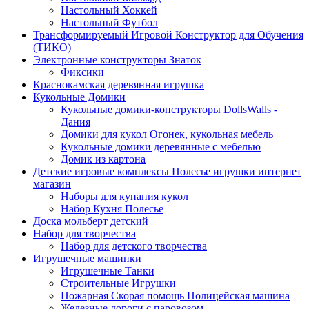
Настольный Хоккей
Настольный Футбол
Трансформируемый Игровой Конструктор для Обучения
(ТИКО)
Электронные конструкторы Знаток
Фиксики
Краснокамская деревянная игрушка
Кукольные Домики
Кукольные домики-конструкторы DollsWalls -
Дания
Домики для кукол Огонек, кукольная мебель
Кукольные домики деревянные с мебелью
Домик из картона
Детские игровые комплексы Полесье игрушки интернет
магазин
Наборы для купания кукол
Набор Кухня Полесье
Доска мольберт детский
Набор для творчества
Набор для детского творчества
Игрушечные машинки
Игрушечные Танки
Строительные Игрушки
Пожарная Скорая помощь Полицейская машина
Железные дороги с паровозом