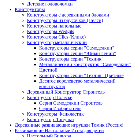
Детские головоломки
Конструкторы
Конструкторы с деревянными блоками
Конструкторы из брусочков (Пелси)
Конструкторы напольные
Конструкторы Wedgits
Конструкторы Clics (Кликс)
Конструктор металлический
Конструкторы серии "Самоделкин"
Конструкторы серии "Юный Гений"
Конструкторы серии "Техник"
Металлический конструктор "Самоделкин"
Цветной
Конструкторы серии "Техник" Цветные
Десятое королевство металлический
конструктор
Деревянный Конструктор Строитель
Конструктор Полесье
Серия Самоделкин Строитель
Серия Изобретатель
Конструкторы Фанкластик
Конструктор Липучки
Деревянные развивающие игрушки Томик (Россия)
Развивающие Настольные Игры для детей
Настольный Бильярд