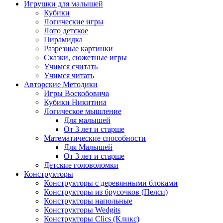
Игрушки для малышей
Кубики
Логические игры
Лото детское
Пирамидка
Разрезные картинки
Сказки, сюжетные игры
Учимся считать
Учимся читать
Авторские Методики
Игры Воскобовича
Кубики Никитина
Логическое мышление
Для малышей
От 3 лет и старше
Математические способности
Для Малышей
От 3 лет и старше
Детские головоломки
Конструкторы
Конструкторы с деревянными блоками
Конструкторы из брусочков (Пелси)
Конструкторы напольные
Конструкторы Wedgits
Конструкторы Clics (Кликс)