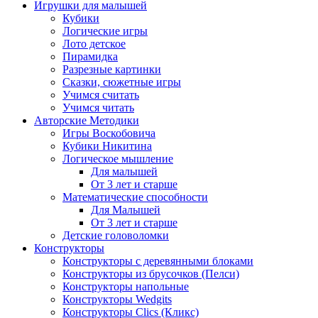
Игрушки для малышей
Кубики
Логические игры
Лото детское
Пирамидка
Разрезные картинки
Сказки, сюжетные игры
Учимся считать
Учимся читать
Авторские Методики
Игры Воскобовича
Кубики Никитина
Логическое мышление
Для малышей
От 3 лет и старше
Математические способности
Для Малышей
От 3 лет и старше
Детские головоломки
Конструкторы
Конструкторы с деревянными блоками
Конструкторы из брусочков (Пелси)
Конструкторы напольные
Конструкторы Wedgits
Конструкторы Clics (Кликс)