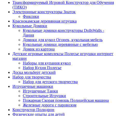
Трансформируемый Игровой Конструктор для Обучения
(ТИКО)
Электронные конструкторы Знаток
Фиксики
Краснокамская деревянная игрушка
Кукольные Домики
Кукольные домики-конструкторы DollsWalls -
Дания
Домики для кукол Огонек, кукольная мебель
Кукольные домики деревянные с мебелью
Домик из картона
Детские игровые комплексы Полесье игрушки интернет
магазин
Наборы для купания кукол
Набор Кухня Полесье
Доска мольберт детский
Набор для творчества
Набор для детского творчества
Игрушечные машинки
Игрушечные Танки
Строительные Игрушки
Пожарная Скорая помощь Полицейская машина
Железные дороги с паровозом
Конструктор Полидрон
Физические опыты для детей