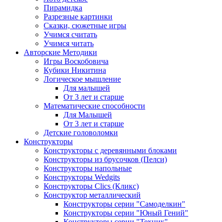
Пирамидка
Разрезные картинки
Сказки, сюжетные игры
Учимся считать
Учимся читать
Авторские Методики
Игры Воскобовича
Кубики Никитина
Логическое мышление
Для малышей
От 3 лет и старше
Математические способности
Для Малышей
От 3 лет и старше
Детские головоломки
Конструкторы
Конструкторы с деревянными блоками
Конструкторы из брусочков (Пелси)
Конструкторы напольные
Конструкторы Wedgits
Конструкторы Clics (Кликс)
Конструктор металлический
Конструкторы серии "Самоделкин"
Конструкторы серии "Юный Гений"
Конструкторы серии "Техник"