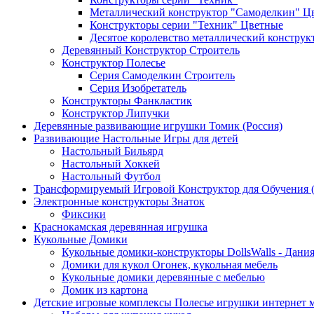
Металлический конструктор "Самоделкин" Ц
Конструкторы серии "Техник" Цветные
Десятое королевство металлический конструк
Деревянный Конструктор Строитель
Конструктор Полесье
Серия Самоделкин Строитель
Серия Изобретатель
Конструкторы Фанкластик
Конструктор Липучки
Деревянные развивающие игрушки Томик (Россия)
Развивающие Настольные Игры для детей
Настольный Бильярд
Настольный Хоккей
Настольный Футбол
Трансформируемый Игровой Конструктор для Обучения
Электронные конструкторы Знаток
Фиксики
Краснокамская деревянная игрушка
Кукольные Домики
Кукольные домики-конструкторы DollsWalls - Дани
Домики для кукол Огонек, кукольная мебель
Кукольные домики деревянные с мебелью
Домик из картона
Детские игровые комплексы Полесье игрушки интернет 