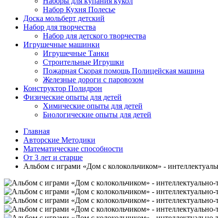
Наборы для купания кукол
Набор Кухня Полесье
Доска мольберт детский
Набор для творчества
Набор для детского творчества
Игрушечные машинки
Игрушечные Танки
Строительные Игрушки
Пожарная Скорая помощь Полицейская машина
Железные дороги с паровозом
Конструктор Полидрон
Физические опыты для детей
Химические опыты для детей
Биологические опыты для детей
Главная
Авторские Методики
Математические способности
От 3 лет и старше
Альбом с играми «Дом с колокольчиком» - интеллектуальн