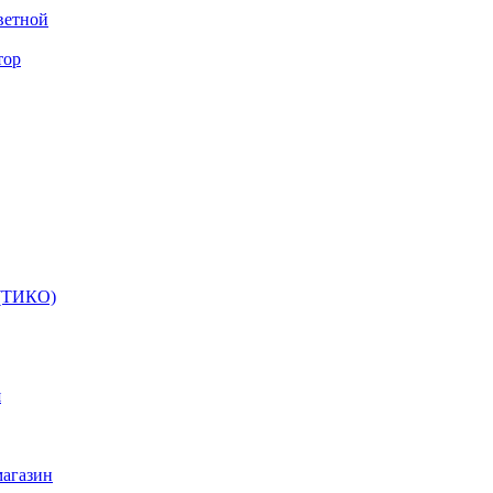
ветной
тор
 (ТИКО)
я
магазин