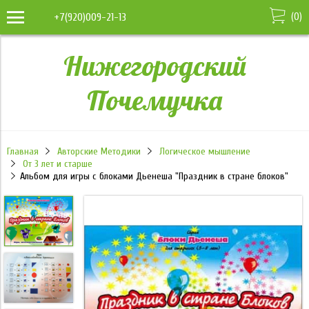
(
0
)
+7(920)009-21-13
Нижегородский
Почемучка
Главная
Авторские Методики
Логическое мышление
От 3 лет и старше
Альбом для игры с блоками Дьенеша "Праздник в стране блоков"