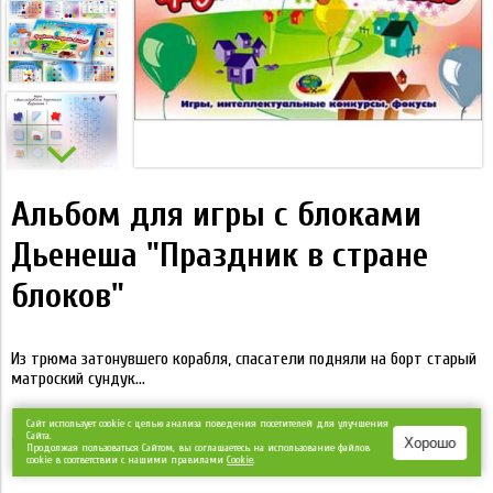
Альбом для игры с блоками
Дьенеша "Праздник в стране
блоков"
Из трюма затонувшего корабля, спасатели подняли на борт старый
матроский сундук...
Сайт использует cookie с целью анализа поведения посетителей для улучшения
Сайта.
Материал
Хорошо
Продолжая пользоваться Сайтом, вы соглашаетесь на использование файлов
cookie в соответствии с нашими правилами
Сookie
.