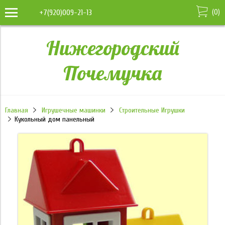
(
0
)
+7(920)009-21-13
Нижегородский
Почемучка
Главная
Игрушечные машинки
Строительные Игрушки
Кукольный дом панельный