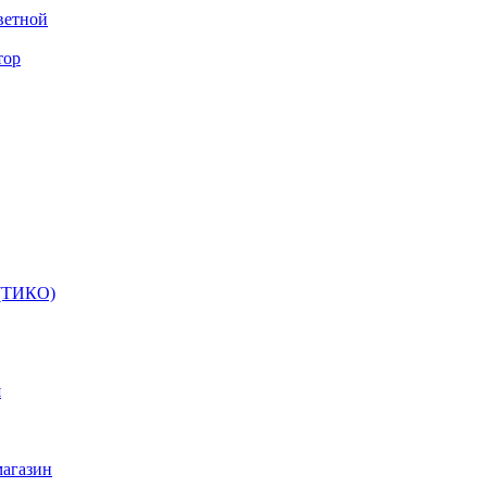
ветной
тор
 (ТИКО)
я
магазин