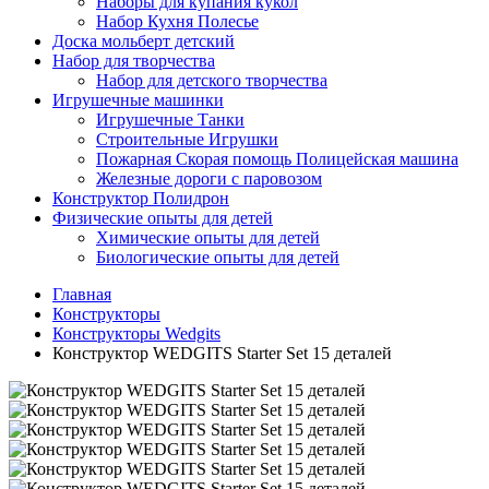
Наборы для купания кукол
Набор Кухня Полесье
Доска мольберт детский
Набор для творчества
Набор для детского творчества
Игрушечные машинки
Игрушечные Танки
Строительные Игрушки
Пожарная Скорая помощь Полицейская машина
Железные дороги с паровозом
Конструктор Полидрон
Физические опыты для детей
Химические опыты для детей
Биологические опыты для детей
Главная
Конструкторы
Конструкторы Wedgits
Конструктор WEDGITS Starter Set 15 деталей