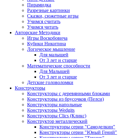
Пирамидка
Разрезные картинки
Сказки, сюжетные игры
Учимся считать
Учимся читать
Авторские Методики
Игры Воскобовича
Кубики Никитина
Логическое мышление
Для малышей
От 3 лет и старше
Математические способности
Для Малышей
От 3 лет и старше
Детские головоломки
Конструкторы
Конструкторы с деревянными блоками
Конструкторы из брусочков (Пелси)
Конструкторы напольные
Конструкторы Wedgits
Конструкторы Clics (Кликс)
Конструктор металлический
Конструкторы серии "Самоделкин"
Конструкторы серии "Юный Гений"
Конструкторы серии "Техник"