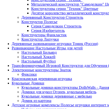
Металлический конструктор "Самоделкин" Ц
Конструкторы серии "Техник" Цветные
Десятое королевство металлический конструк
Деревянный Конструктор Строитель
Конструктор Полесье
Серия Самоделкин Строитель
Серия Изобретатель
Конструкторы Фанкластик
Конструктор Липучки
Деревянные развивающие игрушки Томик (Россия)
Развивающие Настольные Игры для детей
Настольный Бильярд
Настольный Хоккей
Настольный Футбол
Трансформируемый Игровой Конструктор для Обучения
Электронные конструкторы Знаток
Фиксики
Краснокамская деревянная игрушка
Кукольные Домики
Кукольные домики-конструкторы DollsWalls - Дани
Домики для кукол Огонек, кукольная мебель
Кукольные домики деревянные с мебелью
Домик из картона
Детские игровые комплексы Полесье игрушки интернет 