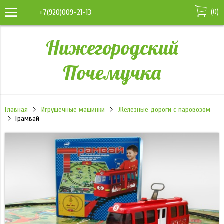
(
0
)
+7(920)009-21-13
Нижегородский
Почемучка
Главная
Игрушечные машинки
Железные дороги с паровозом
Трамвай